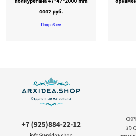
полиуретана 47*47*2000 mm
орнамен
4442 руб.
Подробнее
СКР
+7 (925)884-22-12
3D 
info@arxidea.shop