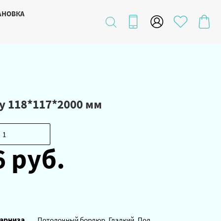
АНОВКА
у 118*117*2000 мм
6 руб.
арниза
Потолочный бордюр, Гладкий, Под