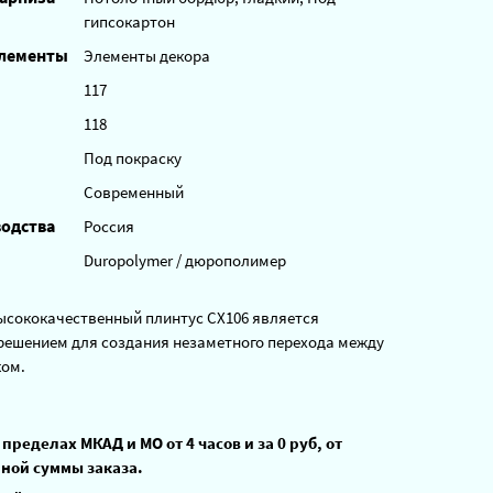
гипсокартон
элементы
Элементы декора
117
118
Под покраску
Современный
водства
Россия
Duropolymer / дюрополимер
ысококачественный плинтус CX106 является
ешением для создания незаметного перехода между
ком.
 пределах МКАД и МО от 4 часов и за 0 руб, от
ной суммы заказа.