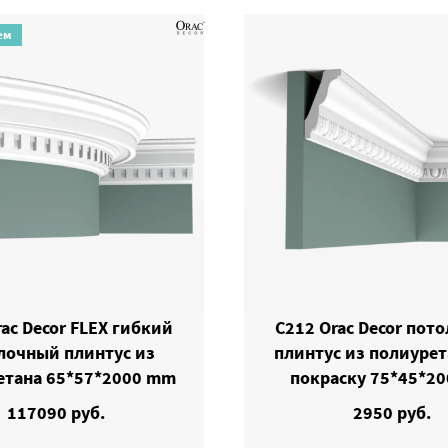
ем
ac Decor FLEX гибкий
C212 Orac Decor пот
лочный плинтус из
плинтус из полиурет
етана 65*57*2000 mm
покраску 75*45*20
117090 руб.
2950 руб.