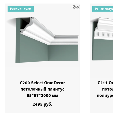
Рекомендуем
Рекоменду
C200 Select Orac Decor
C211 Or
потолочный плинтус
пото
65*57*2000 мм
полиур
2495 руб.