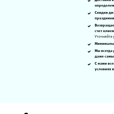
определен
Скидки ди
праздники
Возвращаем
счет клиен
Уточняйте 
Минимальн
Мы всегда
даже самы
С нами все
условиях в