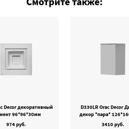
Смотрите также:
ac Decor декоративный
D330LR Orac Decor 
мент 96*96*30мм
декор *пара* 126*1
974 руб.
3410 руб.