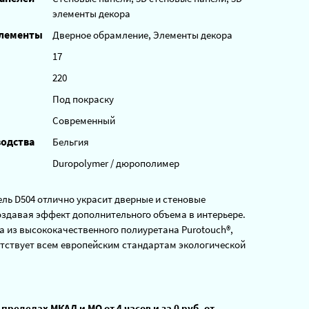
элементы декора
элементы
Дверное обрамление, Элементы декора
17
220
Под покраску
Современный
водства
Бельгия
Duropolymer / дюрополимер
ль D504 отлично украсит дверные и стеновые
оздавая эффект дополнительного объема в интерьере.
а из высококачественного полиуретана Purotouch®,
тствует всем европейским стандартам экологической
 пределах МКАД и МО от 4 часов и за 0 руб, от