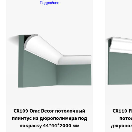
Подробнее
CX109 Orac Decor потолочный
CX110 F
плинтус из дюрополимера под
пото
покраску 44*44*2000 мм
дюропол