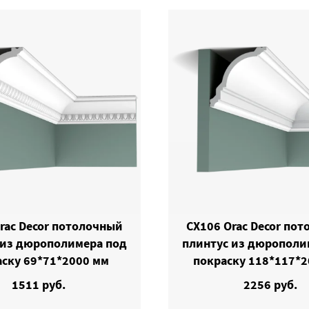
rac Decor потолочный
CX106 Orac Decor по
 из дюрополимера под
плинтус из дюрополи
аску 69*71*2000 мм
покраску 118*117*2
1511 руб.
2256 руб.