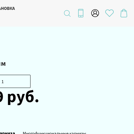
АНОВКА
мм
9 руб.
арниза
Многофункциональные карнизы,